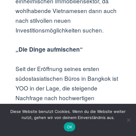
einheimischen Immobiliensektor, da
wohlhabende Vietnamesen dann auch
nach stilvollen neuen
Investitionsmöglichkeiten suchen.
„Die Dinge aufmischen“
Seit der Eröffnung seines ersten
südostasiatischen Büros in Bangkok ist
YOO in der Lage, die steigende
Nachfrage nach hochwertigen
Markenimmobilien in Vietnam zu
Diese Website benutzt Cookies. Wenn du die Website weiter
bedienen. „Wir wollen die Dinge ein
nutzt, gehen wir von deinem Einverständnis aus.
wenig aufmischen. Wir glauben nicht an
OK