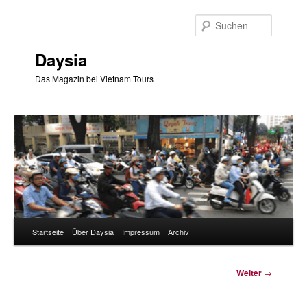
Zum
Inhalt
Suchen
wechseln
Daysia
Das Magazin bei Vietnam Tours
Hauptmenü
Startseite
Über Daysia
Impressum
Archiv
Beitragsnavigation
Weiter
→