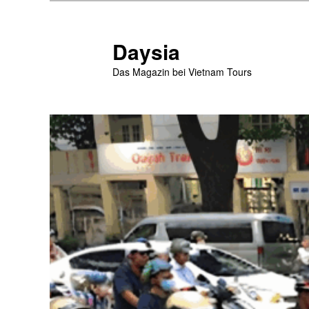
Zum
Zum
Inhalt
sekundären
wechseln
Inhalt
Daysia
wechseln
Das Magazin bei Vietnam Tours