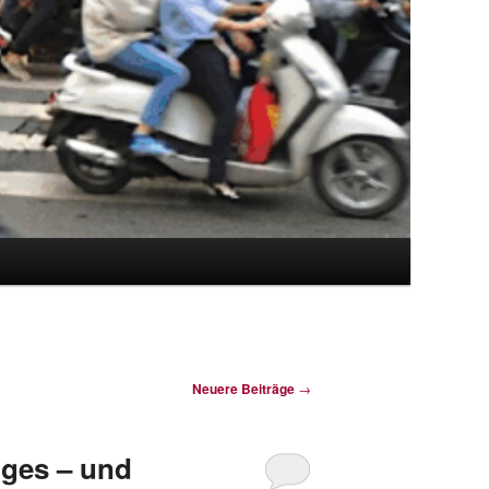
Neuere Beiträge
→
nges – und